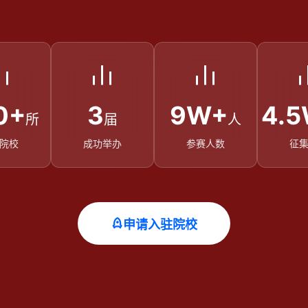
0+
3
9W+
4.
所
届
人
院校
成功举办
参赛人数
征
申请入驻院校