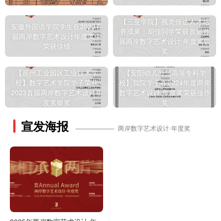
【三亚学院】视觉传达人才培
安徽外国语学院学生在2023首
养成果：胡佳同学荣获首届首
届两岸数字艺术设计年度奖中
届两岸数字艺术设计·年度奖银
荣获佳绩
奖
【苏州工业园区工业技术学
【安阳幼儿师范高等专科学
校】数字艺术学院学子荣获
校】我院学子在2024年度两岸
2023首届两岸数字艺术设计年
数字艺术设计·年度奖荣获佳作
度奖银奖
奖
宣发海报
—————— 两岸数字艺术设计·年度奖