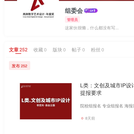
组委会
管理员
这家伙很懒，什么都没有写...
文章
252
收藏
0
版块
0
帖子
0
粉丝
0
发布
252
L类：文创及城市IP设
提报要求
8天前