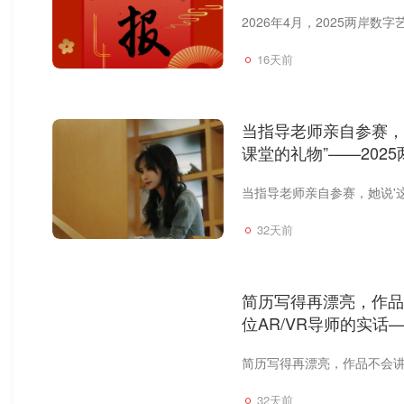
16天前
当指导老师亲自参赛，
课堂的礼物”——202
32天前
简历写得再漂亮，作品
位AR/VR导师的实话
计·年度奖
32天前