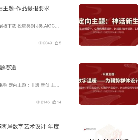
自由主题-作品提报要求
院校组报名 专业组报名 海报展板下载 投稿类别 J类.AIGC包含以下子类：AI生成图像、AI辅助动画/视频、AI+设计工作流、AI驱动的交互体验等 参赛对象 1.院校组：分①研究生组②本科生组③专科生组...
2049
5
主题赛道
参赛报名 海报展板下载 赛事名称 定向主题：非遗·新创 主题阐述 刺绣的针法、陶瓷的釉变、木作的榫卯、皮影的戏台——非遗从未远离，它只是需要一种新的语言被当代看见。本赛道聚焦非遗元素与...
2146
14
5两岸数字艺术设计·年度