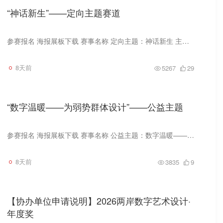
“神话新生”——定向主题赛道
参赛报名 海报展板下载 赛事名称 定向主题：神话新生 主题阐述 盘古开天、女娲造人、精卫填海、夸父逐日——这些神话不是尘封的文本，而是流淌在每个中国人血液里的文化基因。当AI技术打破传统...
8天前
5267
29
“数字温暖——为弱势群体设计”——公益主题
参赛报名 海报展板下载 赛事名称 公益主题：数字温暖——为弱势群体设计 主题阐述 当数字技术加速渗透生活，老年人困于复杂的就医界面、视障者被图像验证码拒之门外、偏远地区儿童缺乏优质数字...
8天前
3835
9
【协办单位申请说明】2026两岸数字艺术设计·
年度奖