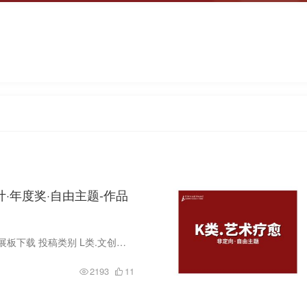
计·年度奖·自由主题-作品
院校组报名 专业组报名 海报展板下载 投稿类别 L类.文创及城市IP设计包含以下子类：城市IP形象设计、文创产品设计、旅游纪念品设计、文化遗产衍生品设计等 参赛对象 1.院校组：分①研究生组②本...
2193
11