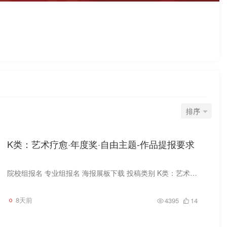
排序
K类：艺术疗愈·年度奖·自由主题-作品提报要求
院校组报名 专业组报名 海报展板下载 投稿类别 K类：艺术疗愈包含以下子类：艺术创作探索情绪表达、感官治愈等方向。包含但不限于以下子类：插画设计、绘画设计、交互体验设计、空间/装置设计等...
8天前
4395
14