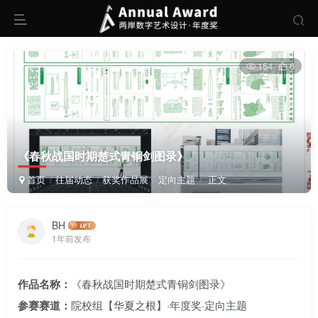
154
6
《春秋战国时期楚式青铜剑图录》
首页
往届动态
获奖作品展
定向主题
正文
BH
1年前发布
作品名称：
《春秋战国时期楚式青铜剑图录》
参赛赛道：
院校组【华夏之根】·年度奖·定向主题