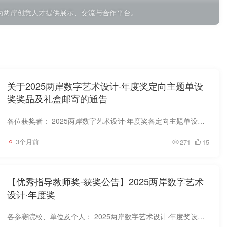
为两岸创意人才提供展示、交流与合作平台。
关于2025两岸数字艺术设计·年度奖定向主题单设
奖奖品及礼盒邮寄的通告
各位获奖者： 2025两岸数字艺术设计·年度奖各定向主题单设奖项的登记时间已截止。未在规定时间内联系组委会完成信息登记的获奖者，视为自动放弃申领资格，逾期不予补发。感谢您的理解与配合。 ...
3个月前
271
15
【优秀指导教师奖-获奖公告】2025两岸数字艺术
设计·年度奖
各参赛院校、单位及个人： 2025两岸数字艺术设计·年度奖设有定向主题、公益主题、非定向主题三大赛道，经综合评定，现评选出优秀指导教师奖获奖者共43位。 获奖教师由大赛组委会根据所指导作品...