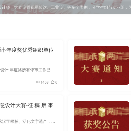
设计师，大赛设置视觉传达、工业设计等多个类别，分学生组与专业组，
设计·年度奖优秀组织单位
各获奖单位： 2025两岸数字艺术设计·年度奖所有评审工作已完成，经综合评定现评选出优秀组织单位奖若干，特此通报表彰。 获奖名单如下： 一、获奖权益 荣誉牌：由组委会统一定制，预计于2026年...
1458
6
意设计大赛-征 稿 启 事
一笔契文明，一字通古今。为传承汉字根脉、活化文字遗产，深入践行“让古籍里的文字活起来”重要指示精神，中国文字博物馆依托殷墟甲骨文发源地的独特优势，联合清华大学美术学院、南京艺术学院...