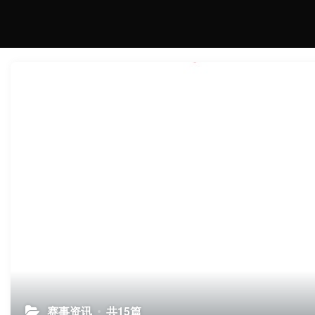
赛事资讯
共15篇