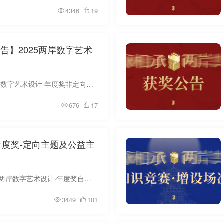
4346
19
告】2025两岸数字艺术
各参赛单位、参赛者： 2025两岸数字艺术设计·年度奖非定向主题评审工作现已圆满结束。本届大赛共征集作品5661件，其中非定向主题2437件，经初审评选，共有840件作品入围终审。经评委会多轮严格...
676
17
·年度奖-定向主题及公益主
各参赛院校、单位及个人：2025两岸数字艺术设计·年度奖自启动以来，得到海峡两岸及亚太地区高校、设计机构及青年设计师的广泛关注与积极参与。目前，定向主题与公益主题的征集与评审工作已顺利...
3449
101