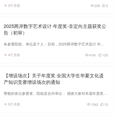
3个月前
235
5
2025两岸数字艺术设计·年度奖-非定向主题获奖公
告（初审）
各参赛院校、单位及个人：目前，2025两岸数字艺术设计·年度奖-非定向主题的作品征集与初审评审工作已顺利完成，现将初审结果公示如下：本届大赛非定向主题共征集作品 2437件，覆盖院校300余所...
4个月前
4191
125
【增设场次】关于年度奖·全国大学生华夏文化遗
产知识竞赛增设场次的通知
尊敬的各位参赛者、院校及合作单位： 感谢大家对本届年度奖·全国大学生华夏文化遗产知识竞赛的持续关注与积极参与。 为响应广大参赛者在春节期间持续高涨的学习与参赛需求，进一步推动文化遗产...
5个月前
1342
13