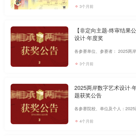
3个月前
【非定向主题-终审结果公
设计·年度奖
3个月前
2025两岸数字艺术设计
题获奖公告
4个月前