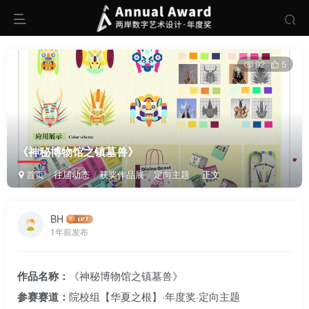
92
5
《神秘博物馆之镇墓兽》
首页
往届动态
获奖作品展
定向主题
正文
BH
1年前发布
作品名称：
《神秘博物馆之镇墓兽》
参赛赛道：
院校组【华夏之根】·年度奖·定向主题