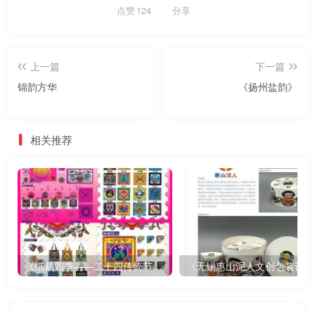
点赞
124
分享
上一篇
下一篇
锦韵方华
《扬州盐韵》
相关推荐
《纸裁四季——二十四传统节气文创设计》
《无锡惠山泥人文创包装设计