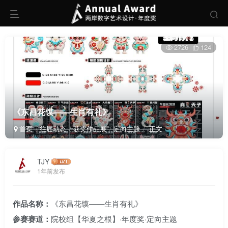
2726
124
《东昌花馍——生肖有礼》
首页
往届动态
获奖作品展
定向主题
正文
TJY
1年前发布
作品名称：
《东昌花馍——生肖有礼》
参赛赛道：
院校组【华夏之根】·年度奖·定向主题