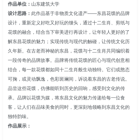
作品单位：
山东建筑大学
设计思路：
此作品基于非物质文化遗产——东昌花馍的品牌
设计，重新定义好吃又好玩的馒头，通过十二生肖、剪纸与
花馍的融合，结合当下审美进行再设计，让年轻人更好的了
解东昌花馍的魅力；实现传统与现代的触碰，让传统文化历
久年新。在古老而神秘的东昌，花馍与十二生肖共同编织着
一段传奇的品牌故事。品牌将传统花馍的匠心与现代创意相
结合，每一款花馍都如同十二生肖般生动独特。它们或憨态
可掬，或灵动飘逸，色彩斑斓间，诉说着东昌的古老传说。
品尝这些花馍，仿佛能听到历史的回响，感受到文化的传
承。品牌以花馍为媒，将东昌文化的魅力传递给每一位食
客，让人们在品味美食的同时，更深刻地领略到东昌文化的
独特韵味。
作品展示：