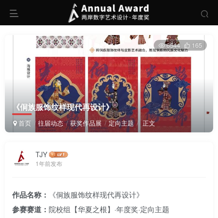
6544
165
《侗族服饰纹样现代再设计》
首页
往届动态
获奖作品展
定向主题
正文
TJY
1年前发布
作品名称：
《侗族服饰纹样现代再设计》
参赛赛道：
院校组【华夏之根】·年度奖·定向主题