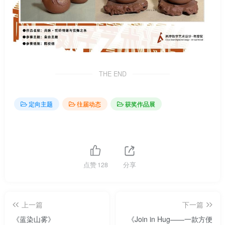
THE END
定向主题
往届动态
获奖作品展
点赞
128
分享
上一篇
下一篇
《蓝染山雾》
《Join in Hug——一款方便