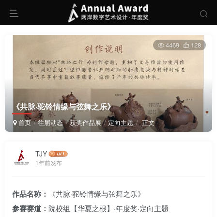
4469
128
《共脉·驼铃情缘与弦舞之乐》
首页
往届动态
获奖作品展
定向主题
正文
TJY
1年前发布
作品名称：
《共脉·驼铃情缘与弦舞之乐》
参赛赛道：
院校组【华夏之根】·年度奖·定向主题