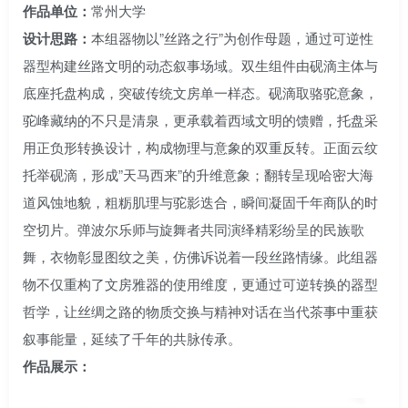
作品单位：
常州大学
设计思路：
本组器物以”丝路之行”为创作母题，通过可逆性
器型构建丝路文明的动态叙事场域。双生组件由砚滴主体与
底座托盘构成，突破传统文房单一样态。砚滴取骆驼意象，
驼峰藏纳的不只是清泉，更承载着西域文明的馈赠，托盘采
用正负形转换设计，构成物理与意象的双重反转。正面云纹
托举砚滴，形成”天马西来”的升维意象；翻转呈现哈密大海
道风蚀地貌，粗粝肌理与驼影迭合，瞬间凝固千年商队的时
空切片。弹波尔乐师与旋舞者共同演绎精彩纷呈的民族歌
舞，衣物彰显图纹之美，仿佛诉说着一段丝路情缘。此组器
物不仅重构了文房雅器的使用维度，更通过可逆转换的器型
哲学，让丝绸之路的物质交换与精神对话在当代茶事中重获
叙事能量，延续了千年的共脉传承。
作品展示：