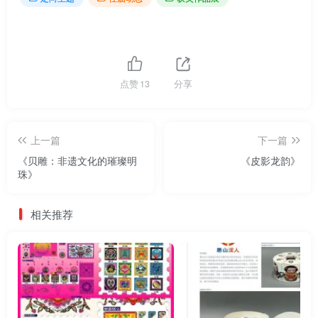
点赞
13
分享
上一篇
下一篇
《贝雕：非遗文化的璀璨明
《皮影龙韵》
珠》
相关推荐