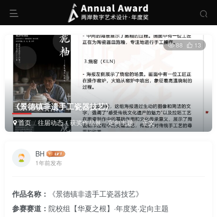
88
13
《景德镇非遗手工瓷器技艺》
首页
往届动态
获奖作品展
定向主题
正文
BH
1年前发布
作品名称：
《景德镇非遗手工瓷器技艺》
参赛赛道：
院校组【华夏之根】·年度奖·定向主题