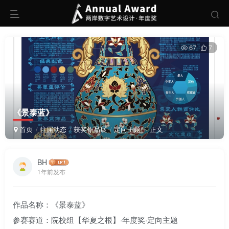
67
7
《景泰蓝》
首页
往届动态
获奖作品展
定向主题
正文
BH
1年前发布
作品名称：《景泰蓝》
参赛赛道：院校组【华夏之根】·年度奖·定向主题