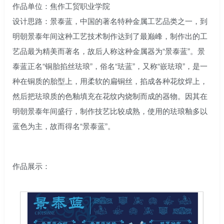
作品单位：焦作工贸职业学院
设计思路：景泰蓝，中国的著名特种金属工艺品类之一，到
明朝景泰年间这种工艺技术制作达到了最巅峰，制作出的工
艺品最为精美而著名，故后人称这种金属器为“景泰蓝”。景
泰蓝正名“铜胎掐丝珐琅”，俗名“珐蓝”，又称“嵌珐琅”，是一
种在铜质的胎型上，用柔软的扁铜丝，掐成各种花纹焊上，
然后把珐琅质的色釉填充在花纹内烧制而成的器物。因其在
明朝景泰年间盛行，制作技艺比较成熟，使用的珐琅釉多以
蓝色为主，故而得名“景泰蓝”。
作品展示：