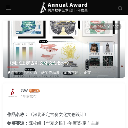
2642
307
《河北正定古刹文化文创设计》
首页
往届动态
获奖作品展
定向主题
正文
GW
1年前发布
作品名称：
《河北正定古刹文化文创设计》
参赛赛道：
院校组【华夏之根】·年度奖·定向主题