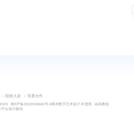
院校入驻
竞赛合作
 2023 ·
陕ICP备2022008660号-6
两岸数字艺术设计·年度奖
· 由
高教创
务平台
强力驱动.