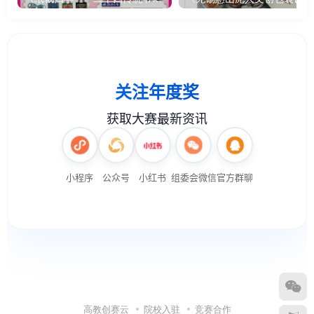
高教创赛云
院校入驻
竞赛合作