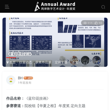
111
10
《蓝印花挂画》
首页
往届动态
获奖作品展
定向主题
正文
BH
1年前发布
作品名称：
《蓝印花挂画》
参赛赛道：
院校组【华夏之根】·年度奖·定向主题