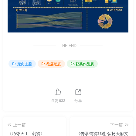
THE END
定向主题
往届动态
获奖作品展
点赞
633
分享
上一篇
下一篇
《巧夺天工--刺绣》
《传承蜀绣非遗·弘扬天府文