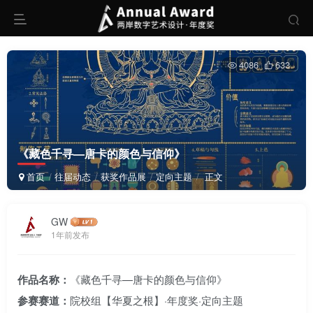
4086
633
《藏色千寻—唐卡的颜色与信仰》
首页
往届动态
获奖作品展
定向主题
正文
GW
1年前发布
作品名称：
《藏色千寻—唐卡的颜色与信仰》
参赛赛道：
院校组【华夏之根】·年度奖·定向主题