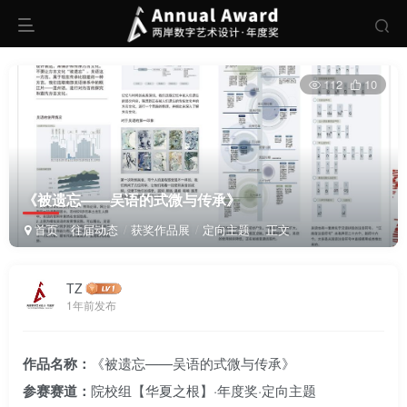
112
10
《被遗忘——吴语的式微与传承》
首页
往届动态
获奖作品展
定向主题
正文
TZ
1年前发布
作品名称：
《被遗忘——吴语的式微与传承》
参赛赛道：
院校组【华夏之根】·年度奖·定向主题