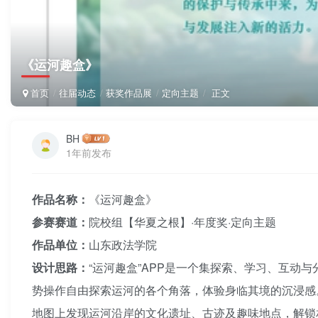
《运河趣盒》
首页
往届动态
获奖作品展
定向主题
正文
BH
1年前发布
作品名称：
《运河趣盒》
参赛赛道：
院校组【华夏之根】·年度奖·定向主题
作品单位：
山东政法学院
设计思路：
“运河趣盒”APP是一个集探索、学习、互动
势操作自由探索运河的各个角落，体验身临其境的沉浸感
地图上发现运河沿岸的文化遗址、古迹及趣味地点，解锁