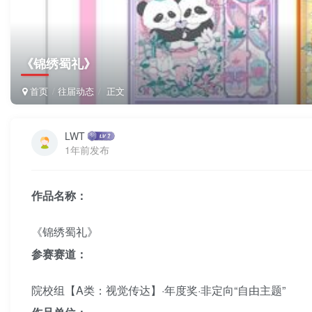
《锦绣蜀礼》
首页
往届动态
正文
LWT
1年前发布
作品名称：
《锦绣蜀礼》
参赛赛道：
院校组【A类：视觉传达】·年度奖·非定向“自由主题”