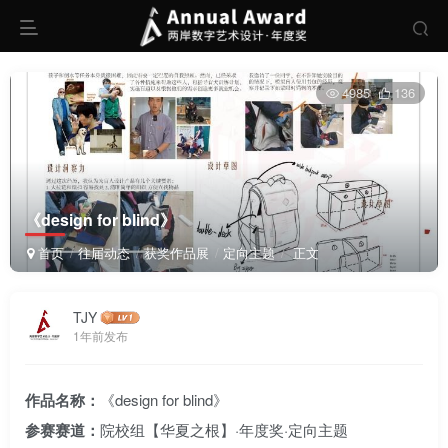
4985
136
《design for blind》
首页
往届动态
获奖作品展
定向主题
正文
TJY
1年前发布
作品名称：
《design for blind》
参赛赛道：
院校组【华夏之根】·年度奖·定向主题