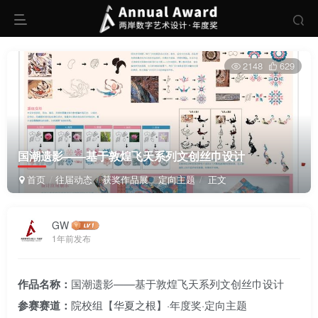
2148
629
国潮遗影——基于敦煌飞天系列文创丝巾设计
首页
往届动态
获奖作品展
定向主题
正文
GW
1年前发布
作品名称：
国潮遗影——基于敦煌飞天系列文创丝巾设计
参赛赛道：
院校组【华夏之根】·年度奖·定向主题