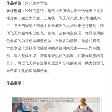
作品单位：
河北美术学院
设计思路：
经研究总结，隋代飞天服饰大部分仿饰于中原女
性形象，裙边为牙旗、三角状；飞天形态以L和V型曲线为
主；飞天四周绝大部分由神圣威严的火焰纹来进行搭配；隋
代飞天的服饰多以红色、黄色、蓝色为主色调，饰品使用颜
色最多的为红色系和蓝色系；乐器多为箜篌、琵琶和横笛。
本丝巾设计选择现代插画中的新锐时尚元素——火烈鸟图
形，置入整体图境，营造摩登热烈的氛围，在花样锦簇的背
景下，两位飞天弹奏追逐形成迭和交错的美感，助力敦煌飞
天艺术文化的保留和传承。
作品展示：