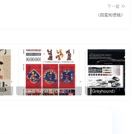
下一篇
《四鸾衔绶镜》
《侗族服饰纹样现代再设计》
《Greyhound》