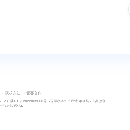
院校入驻
竞赛合作
 2023 ·
陕ICP备2022008660号-6
两岸数字艺术设计·年度奖
· 由
高教创
务平台
强力驱动.