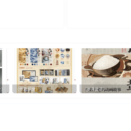
计》
《华彩织梦》
《岁月盐语》