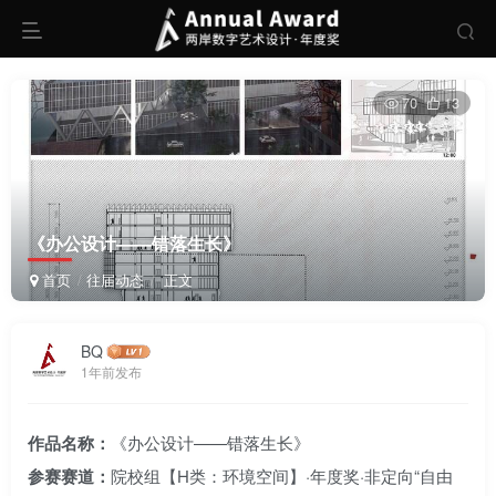
70
13
《办公设计——错落生长》
首页
往届动态
正文
BQ
1年前发布
作品名称：
《办公设计——错落生长》
参赛赛道：
院校组【H类：环境空间】·年度奖·非定向“自由