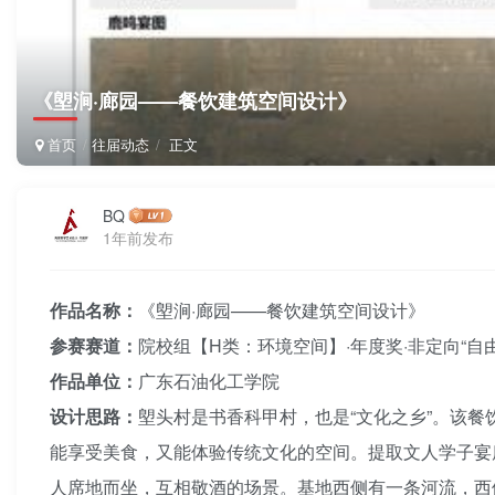
《塱涧·廊园——餐饮建筑空间设计》
首页
往届动态
正文
BQ
1年前发布
作品名称：
《塱涧·廊园——餐饮建筑空间设计》
参赛赛道：
院校组【H类：环境空间】·年度奖·非定向“自
作品单位：
广东石油化工学院
设计思路：
塱头村是书香科甲村，也是“文化之乡”。该
能享受美食，又能体验传统文化的空间。提取文人学子宴
人席地而坐，互相敬酒的场景。基地西侧有一条河流，西