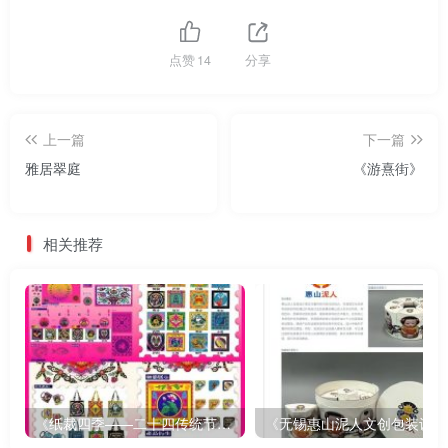
点赞
14
分享
上一篇
下一篇
雅居翠庭
《游熹街》
相关推荐
《纸裁四季——二十四传统节气文创设计》
《无锡惠山泥人文创包装设计