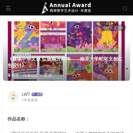
79
14
《赓续中华文脉 弘扬南开精神——南开大学蛇年文创红
包设计》
首页
往届动态
正文
LWT
1年前发布
作品名称：