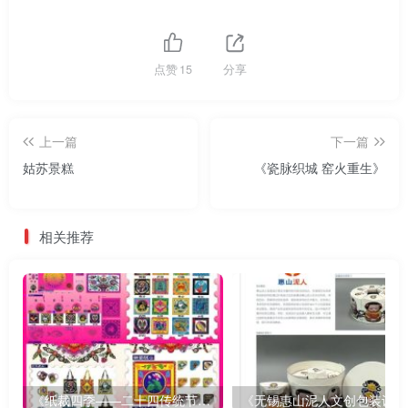
点赞
15
分享
上一篇
下一篇
姑苏景糕
《瓷脉织城 窑火重生》
相关推荐
《纸裁四季——二十四传统节气文创设计》
《无锡惠山泥人文创包装设计