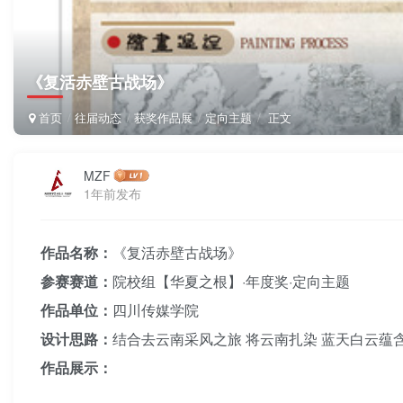
《复活赤壁古战场》
首页
往届动态
获奖作品展
定向主题
正文
MZF
1年前发布
作品名称：
《复活赤壁古战场》
参赛赛道：
院校组【华夏之根】·年度奖·定向主题
作品单位：
四川传媒学院
设计思路：
结合去云南采风之旅 将云南扎染 蓝天白云蕴
作品展示：