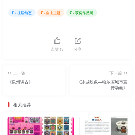
往届动态
自由主题
获奖作品展
点赞
13
分享
上一篇
下一篇
《泉州讲古》
《冰城映象—哈尔滨城市宣
传动画》
相关推荐