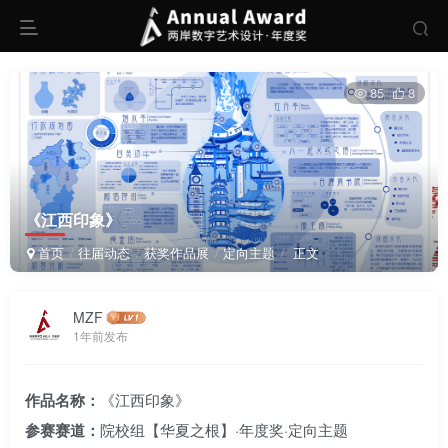
85
8
《江西印象》
首页
往届动态
获奖作品展
定向主题
正文
MZF
1年前发布
作品名称：
《江西印象》
参赛赛道：
院校组【华夏之根】·年度奖·定向主题