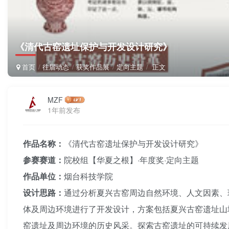
《清代古窑遗址保护与开发设计研究》
首页
往届动态
获奖作品展
定向主题
正文
MZF
1年前发布
作品名称：
《清代古窑遗址保护与开发设计研究》
参赛赛道：
院校组【华夏之根】·年度奖·定向主题
作品单位：
烟台科技学院
设计思路：
通过分析夏兴古窑周边自然环境、人文因素、现
体及周边环境进行了开发设计，方案包括夏兴古窑遗址山
窑遗址及周边环境的历史风采。探索古窑遗址的可持续发