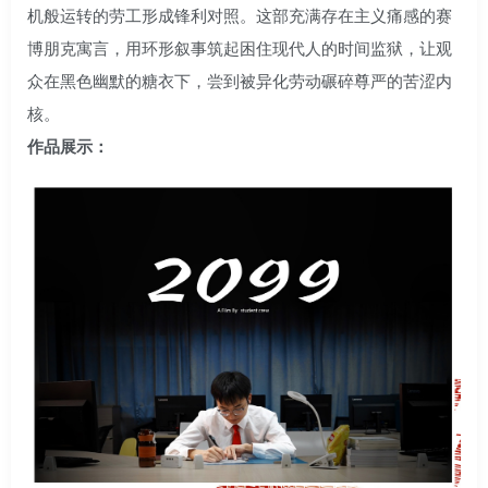
机般运转的劳工形成锋利对照。这部充满存在主义痛感的赛
博朋克寓言，用环形叙事筑起困住现代人的时间监狱，让观
众在黑色幽默的糖衣下，尝到被异化劳动碾碎尊严的苦涩内
核。
作品展示：