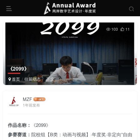
103
11
《2099》
首页
往届动态
正文
MZF
1年前发布
作品名称：
《2099》
参赛赛道：
院校组【B类：动画与视频】·年度奖·非定向“自由