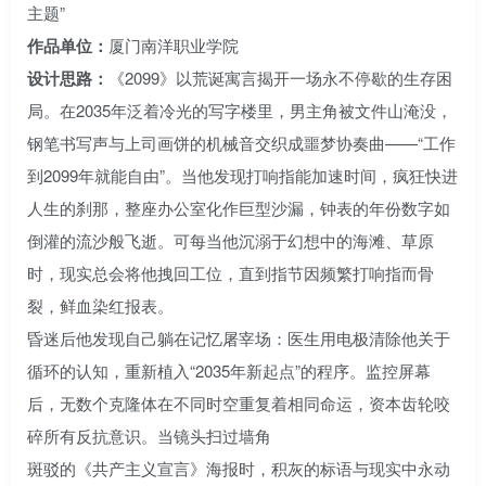
主题”
作品单位：
厦门南洋职业学院
设计思路：
《2099》以荒诞寓言揭开一场永不停歇的生存困
局。在2035年泛着冷光的写字楼里，男主角被文件山淹没，
钢笔书写声与上司画饼的机械音交织成噩梦协奏曲——“工作
到2099年就能自由”。当他发现打响指能加速时间，疯狂快进
人生的刹那，整座办公室化作巨型沙漏，钟表的年份数字如
倒灌的流沙般飞逝。可每当他沉溺于幻想中的海滩、草原
时，现实总会将他拽回工位，直到指节因频繁打响指而骨
裂，鲜血染红报表。
昏迷后他发现自己躺在记忆屠宰场：医生用电极清除他关于
循环的认知，重新植入“2035年新起点”的程序。监控屏幕
后，无数个克隆体在不同时空重复着相同命运，资本齿轮咬
碎所有反抗意识。当镜头扫过墙角
斑驳的《共产主义宣言》海报时，积灰的标语与现实中永动