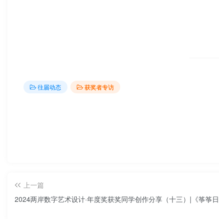
往届动态
获奖者专访
上一篇
2024两岸数字艺术设计·年度奖获奖同学创作分享（十三）|《筝筝