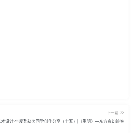
下一篇
字艺术设计·年度奖获奖同学创作分享（十五）|《重明》—东方奇幻绘卷