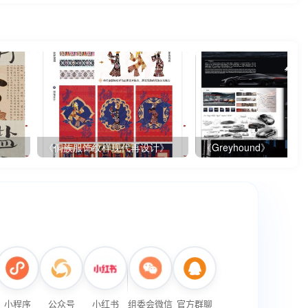
《侗族服饰纹样现代再设计》
《Greyhound》