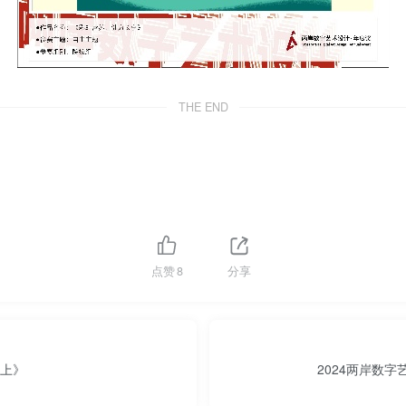
THE END
点赞
8
分享
日上》
2024两岸数