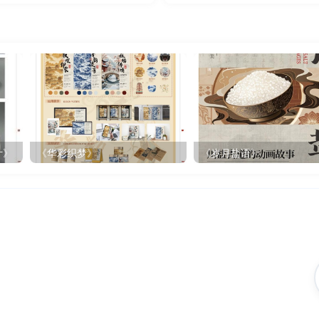
计》
《华彩织梦》
《岁月盐语》