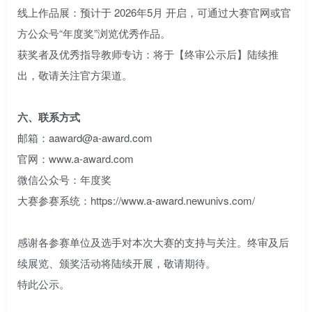
线上作品展：预计于 2026年5月 开启，可通过大赛官网或官
方公众号“年度奖”浏览优秀作品。
获奖者及优秀指导教师专访：将于【终审公示后】陆续推
出，敬请关注官方渠道。
六、联系方式
邮箱：aaward@a-award.com
官网：www.a-award.com
微信公众号：年度奖
大赛参赛系统：https://www.a-award.newunivs.com/
感谢各参赛单位及选手对本次大赛的支持与关注。终审及后
续展览、颁奖活动将陆续开展，敬请期待。
特此公示。