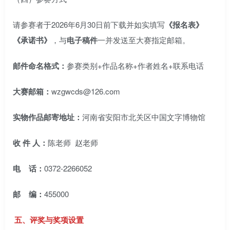
请参赛者于2026年6月30日前下载并如实填写
《报名表》
《承诺书》
，与
电子
稿件
一并发送至大赛指定邮箱。
邮件命名格式：
参赛类别+作品名称+作者姓名+联系电话
大赛
邮箱：
wzgwcds@126.com
实物作品
邮寄地址：
河南省安阳市北关区中国文字博物馆
收
件
人：
陈老师 赵老师
电
话：
0372-2266052
邮
编：
455000
五、评奖与奖项设置