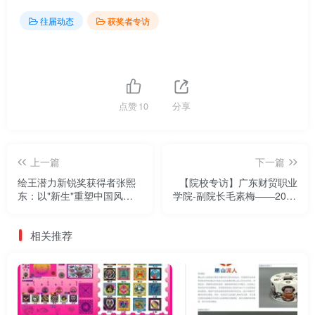
往届动态
获奖者专访
点赞
10
分享
上一篇
下一篇
绘王潜力新锐奖获得者张熙
【院校专访】广东财贸职业
东：以"新生"重塑中国风表
学院-副院长毛素梅——2025
达——2025两岸数字艺术设
两岸数字艺术设计·年度奖
计·年度奖
相关推荐