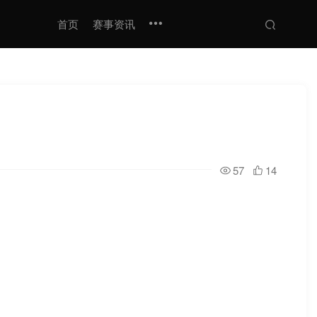
首页
赛事资讯
57
14