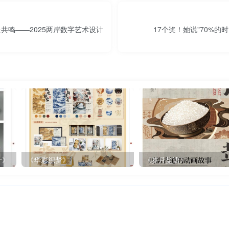
鸣——2025两岸数字艺术设计
17个奖！她说"70%的
计》
《华彩织梦》
《岁月盐语》