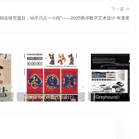
下一篇
时间在研究题目，动手只占一小段"——2025两岸数字艺术设计·年度奖
《侗族服饰纹样现代再设计》
《Greyhound》