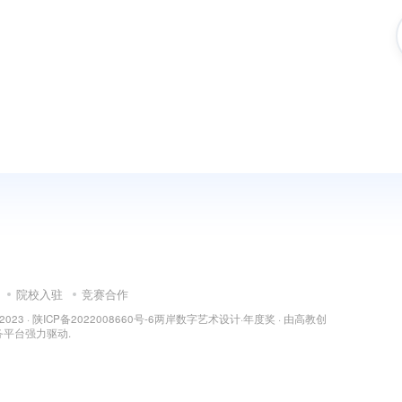
院校入驻
竞赛合作
 2023 ·
陕ICP备2022008660号-6
两岸数字艺术设计·年度奖
· 由
高教创
务平台
强力驱动.