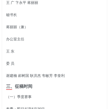
王 广 卞永平 蒋丽丽
秘书长
蒋丽丽（兼）
办公室主任
王 东
委 员
谢建楠 郝树国 耿洪杰 韦敏芳 李奎利
三、征稿时间
（一）季度赛事
春季：即日起至6月20日