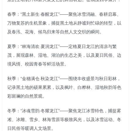
春季：“黑土新生·春醒龙江”——聚焦冰雪消融、春耕启幕、
万物复苏的生机景象，捕捉黑土地从静谧到忙碌的转型，以
及春汛、花海、候鸟归来等自然人文交织的瞬间。
夏季：“林海清欢·夏润龙江”——定格夏日龙江的清凉与繁
茂，展现森林、湿地、湖泊的生态之美，以及夏日民俗、边
境风情、校园青春等鲜活场景。
秋季：“金穗满仓·秋染龙江”——围绕丰收盛景与秋日彩林，
记录黑土地的硕果累累，以及枫叶、白桦林、湿地秋韵等色
彩斑斓的自然景观。
冬季：“冰魂雪韵·冬耀龙江”——聚焦龙江冰雪特色，捕捉雾
凇、冰雕、雪乡、林海雪原等极致风光，以及冰雪运动、冬
日民俗等暖调人文场景。