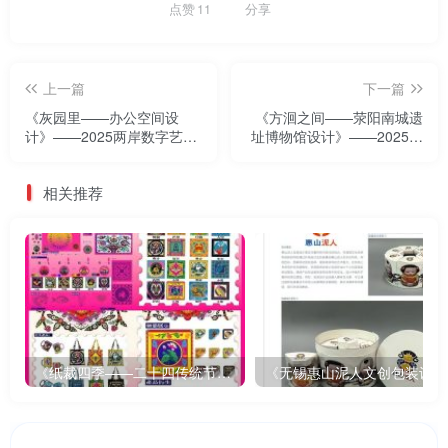
点赞
11
分享
上一篇
下一篇
《灰园里——办公空间设
《方洄之间——荥阳南城遗
计》——2025两岸数字艺术
址博物馆设计》——2025两
设计·年度奖优秀作品展
岸数字艺术设计·年度奖优秀
作品展
相关推荐
《纸裁四季——二十四传统节气文创设计》
《无锡惠山泥人文创包装设计