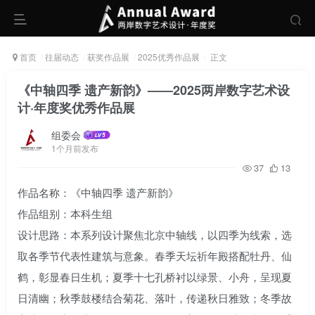
首页
往届动态
获奖作品展
2025优秀作品展
正文
《中轴四季 遗产新韵》——2025两岸数字艺术设
计·年度奖优秀作品展
组委会
1个月前发布
37
13
作品名称：《中轴四季 遗产新韵》
作品组别：本科生组
设计思路：本系列设计聚焦北京中轴线，以四季为线索，选
取各季节代表性建筑与意象。春季天坛祈年殿搭配牡丹、仙
鹤，彰显春日生机；夏季十七孔桥衬以绿景、小舟，呈现夏
日清幽；秋季鼓楼结合菊花、落叶，传递秋日雅致；冬季故