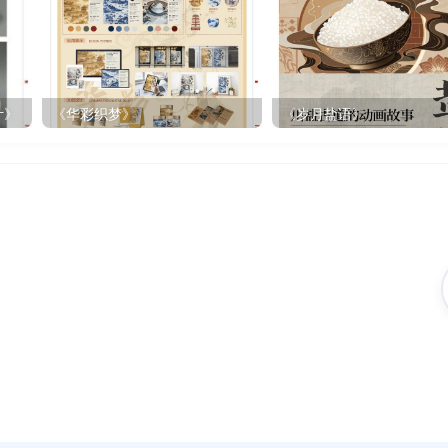
计》
《华彩织梦》
《岁月盐语》