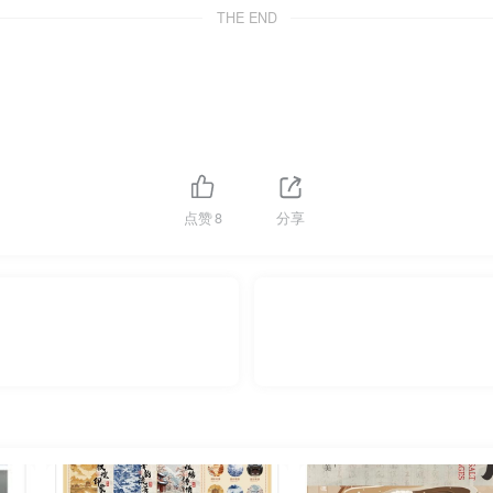
THE END
点赞
8
分享