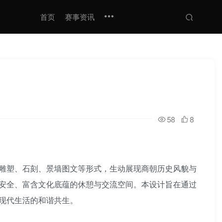
首页
赛事资讯
58
8
雕塑、石刻、景墙图文等形式，生动展现商朝历史风貌与
安全、富含文化底蕴的休憩与交流空间。本设计旨在通过
现代生活的和谐共生。