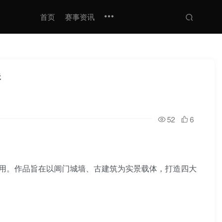
首页
赛事资讯
展
52
6
用。作品旨在以阊门城墙、古建筑为实景载体，打造四大