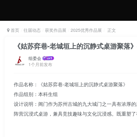
首页
往届动态
获奖作品展
2025优秀作品展
正文
《姑苏弈巷-老城垣上的沉静式桌游聚落》
组委会
1个月前发布
作品名称：《姑苏弈巷-老城垣上的沉静式桌游聚落》
作品组别：本科生组
设计说明：阊门作为苏州古城的九大城门之一具有浓厚的
阵营沉浸式桌游，兼具竞技趣味与文化沉浸感。既重塑了