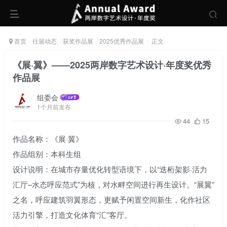
首页
往届动态
获奖作品展
2025优秀作品展
正文
《展·翼》——2025两岸数字艺术设计·年度奖优秀
作品展
组委会
1个月前发布
44
15
作品名称：《展·翼》
作品组别：本科生组
设计说明：在城市存量优化转型语境下，以“迭桁架影·活力
汇厅–水态呼应范式”为核，对水畔空间进行再生设计。“展翼”
之名，呼应建筑羽翼形态，更赋予闲置空间新生，化作社区
活力引擎，打造文化体育“汇”客厅。