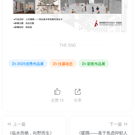
THE END
2025优秀作品展
往届动态
获奖作品展
点赞
13
分享
上一篇
下一篇
《临水而栖，向野而生》
《暖隅——基于焦虑抑郁人