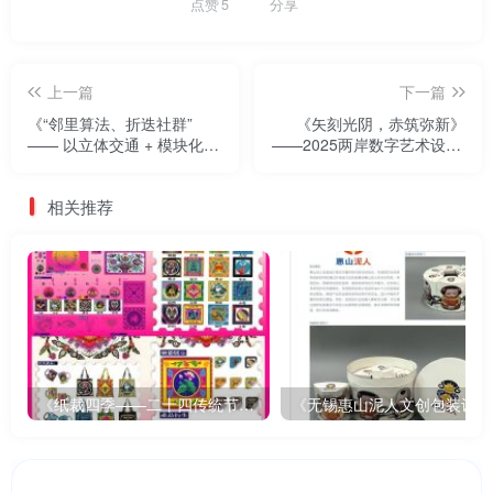
点赞
5
分享
上一篇
下一篇
《“邻里算法、折迭社群”
《矢刻光阴，赤筑弥新》
—— 以立体交通 + 模块化插
——2025两岸数字艺术设计·
件激活老旧社区，打造全龄
年度奖优秀作品展
友好、空间重构、绿色生态
相关推荐
的未来生活共同体》——
2025两岸数字艺术设计·年度
奖优秀作品展
《纸裁四季——二十四传统节气文创设计》
《无锡惠山泥人文创包装设计