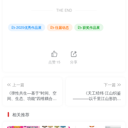
THE END
2025优秀作品展
往届动态
获奖作品展
点赞
15
分享
上一篇
下一篇
《弹性共生—基于"时间、空
《天工经纬·江山织鉴
间、生态、功能"四维耦合的
————以千里江山形韵展
校园弹性空间营造策略》
云锦之美展厅设计》——
——2025两岸数字艺术设计·
2025两岸数字艺术设计·年度
相关推荐
年度奖优秀作品展
奖优秀作品展