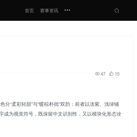
首页
赛事资讯
47
15
色分“柔彩轻甜”与“暖棕朴拙”双韵：前者以淡紫、浅绿铺
字成为视觉符号，既保留中文识别性，又以模块化形态诠