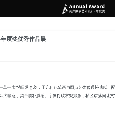
·年度奖优秀作品展
、一草一木”的日常意象，用几何化笔画与圆点装饰传递松弛感。配
烟火暖意，契合质朴质感。字体打破常规排版，横竖错落间让文