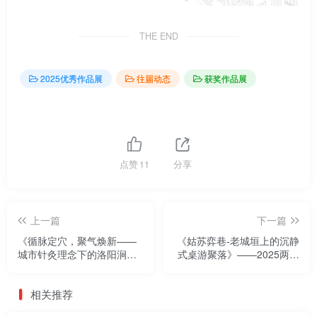
THE END
2025优秀作品展
往届动态
获奖作品展
点赞
11
分享
上一篇
下一篇
《循脉定穴，聚气焕新——
《姑苏弈巷-老城垣上的沉静
城市针灸理念下的洛阳涧西
式桌游聚落》——2025两岸
居住区规划设计》——2025
数字艺术设计·年度奖优秀作
两岸数字艺术设计·年度奖优
品展
相关推荐
秀作品展