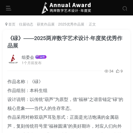
首页
往届动态
获奖作品展
2025优秀作品展
正文
《碌》——2025两岸数字艺术设计·年度奖优秀作
品展
组委会
1个月前发布
34
9
作品名称：《碌》
作品组别：本科生组
设计说明：以传统“葫芦”为原型，借“福禄”之谐音锚定“碌”的
核心意象——当代人的生存常态。
作品采用对称双葫芦耳坠形式：正面是光洁饱满的金属葫
芦，复刻传统符号里“福禄圆满”的美好期许，对应人们向外