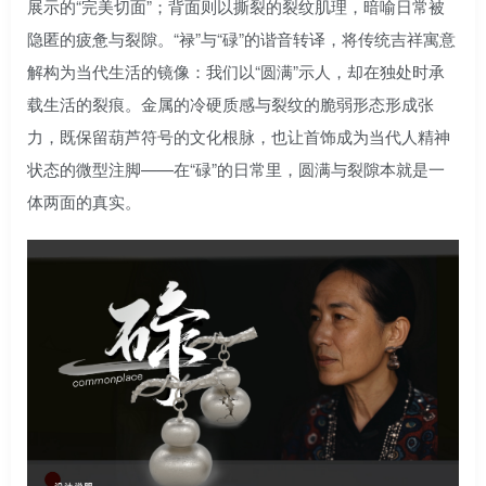
展示的“完美切面”；背面则以撕裂的裂纹肌理，暗喻日常被
隐匿的疲惫与裂隙。“禄”与“碌”的谐音转译，将传统吉祥寓意
解构为当代生活的镜像：我们以“圆满”示人，却在独处时承
载生活的裂痕。金属的冷硬质感与裂纹的脆弱形态形成张
力，既保留葫芦符号的文化根脉，也让首饰成为当代人精神
状态的微型注脚——在“碌”的日常里，圆满与裂隙本就是一
体两面的真实。