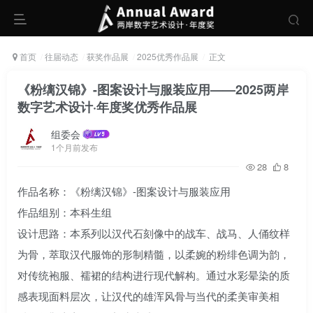
首页
往届动态
获奖作品展
2025优秀作品展
正文
《粉缡汉锦》-图案设计与服装应用——2025两岸
数字艺术设计·年度奖优秀作品展
组委会
1个月前发布
28
8
作品名称：《粉缡汉锦》-图案设计与服装应用
作品组别：本科生组
设计思路：本系列以汉代石刻像中的战车、战马、人俑纹样
为骨，萃取汉代服饰的形制精髓，以柔婉的粉绯色调为韵，
对传统袍服、襦裙的结构进行现代解构。通过水彩晕染的质
感表现面料层次，让汉代的雄浑风骨与当代的柔美审美相