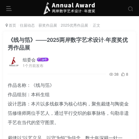
首页
往届动态
获奖作品展
2025优秀作品展
正文
《线与箔》——2025两岸数字艺术设计·年度奖优
秀作品展
组委会
1个月前发布
38
8
作品名称：《线与箔》
作品组别：本科生组
设计思路：本片以多线叙事为核心结构，聚焦裁缝与陶瓷金
箔修缮师两位手艺人，通过平行交织的叙事脉络，勾勒非遗
手艺在当代的坚守图景。
裁缝以“以艺立足，以守为恒”为信念，数十年深耕一针一